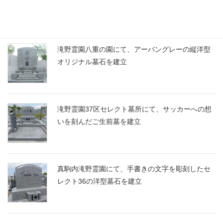
昭光石材店 お墓ブログ
滝野霊園八重の園にて、アーバングレーの縦洋型
オリジナル墓石を建立
滝野霊園37区セレクト墓所にて、サッカーへの想
いを刻んだご生前墓を建立
真駒内滝野霊園にて、手書きの文字を彫刻したセ
レクト36の洋型墓石を建立