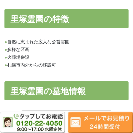
里塚霊園の特徴
●
自然に恵まれた広大な公営霊園
●
多様な区画
●
火葬場併設
●
札幌市内外からの移設可
里塚霊園の墓地情報
一般墓所