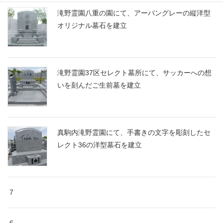
滝野霊園八重の園にて、アーバングレーの縦洋型
オリジナル墓石を建立
滝野霊園37区セレクト墓所にて、サッカーへの想
いを刻んだご生前墓を建立
真駒内滝野霊園にて、手書きの文字を彫刻したセ
レクト36の洋型墓石を建立
7