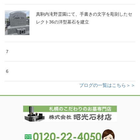
真駒内滝野霊園にて、手書きの文字を彫刻したセ
レクト36の洋型墓石を建立
7
6
ブログの一覧はこちら＞＞