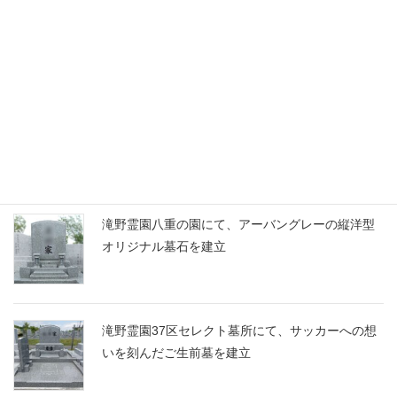
札幌市営霊園
真駒内滝野霊園
昭光石材店 お墓ブログ
滝野霊園八重の園にて、アーバングレーの縦洋型
オリジナル墓石を建立
滝野霊園37区セレクト墓所にて、サッカーへの想
いを刻んだご生前墓を建立