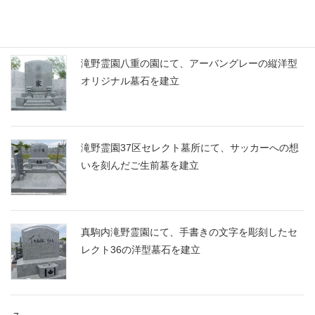
滝野霊園八重の園にて、アーバングレーの縦洋型
オリジナル墓石を建立
滝野霊園37区セレクト墓所にて、サッカーへの想
いを刻んだご生前墓を建立
真駒内滝野霊園にて、手書きの文字を彫刻したセ
レクト36の洋型墓石を建立